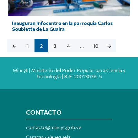
Inauguran Infocentro en la parroquia Carlos
Soublette de La Guaira
←
1
2
3
4
…
10
→
Mincyt | Ministerio del Poder Popular para Ciencia y
Tecnología | RIF: 20013038-5
CONTACTO
contacto@mincyt.gob.ve
Caracas - Venezuela