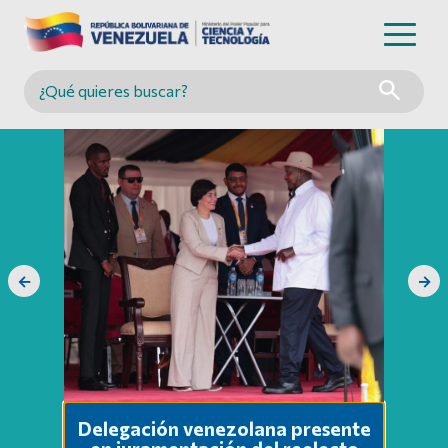
Buscar en MINCYT
←
→
Delegación venezolana presente