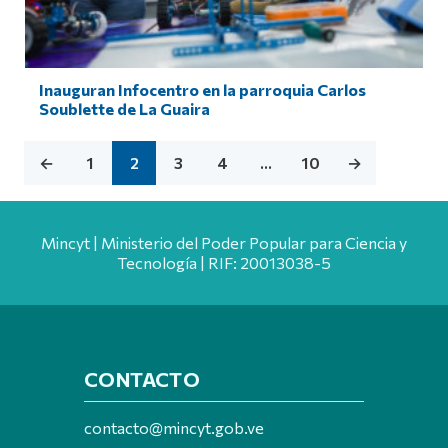
Inauguran Infocentro en la parroquia Carlos
Soublette de La Guaira
←
1
2
3
4
…
10
→
Mincyt | Ministerio del Poder Popular para Ciencia y
Tecnología | RIF: 20013038-5
CONTACTO
contacto@mincyt.gob.ve