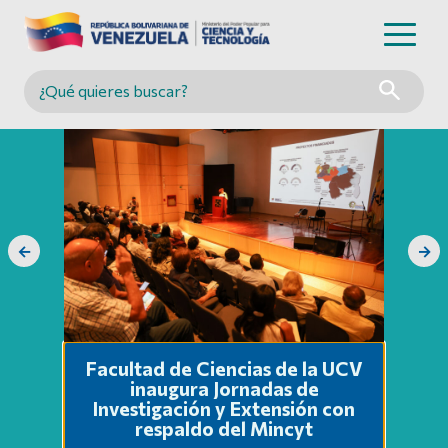
Buscar en MINCYT
←
→
Facultad de Ciencias de la UCV
inaugura Jornadas de
Investigación y Extensión con
respaldo del Mincyt