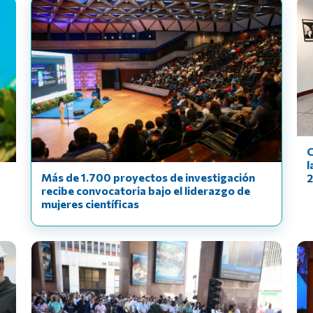
C
l
Más de 1.700 proyectos de investigación
recibe convocatoria bajo el liderazgo de
mujeres científicas