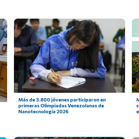
Más de 3.800 jóvenes participaron en
M
primeras Olimpiadas Venezolanas de
s
Nanotecnología 2026
e