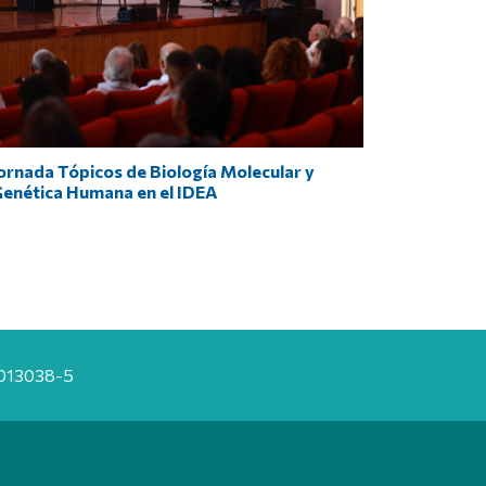
ornada Tópicos de Biología Molecular y
enética Humana en el IDEA
20013038-5