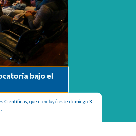
catoria bajo el
s Científicas, que concluyó este domingo 3
.