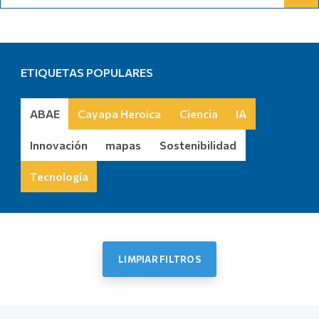
Buscar Noticias
ETIQUETAS POPULARES
ABAE
Cayapa Heroica
Ciencia
IA
Innovación
mapas
Sostenibilidad
Tecnología
LIMPIAR FILTROS
Más noticias