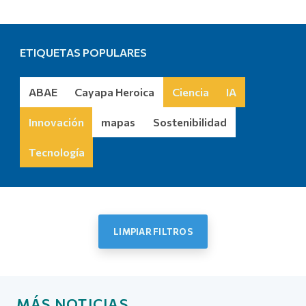
ETIQUETAS POPULARES
ABAE
Cayapa Heroica
Ciencia
IA
Innovación
mapas
Sostenibilidad
Tecnología
LIMPIAR FILTROS
Más noticias
MÁS NOTICIAS