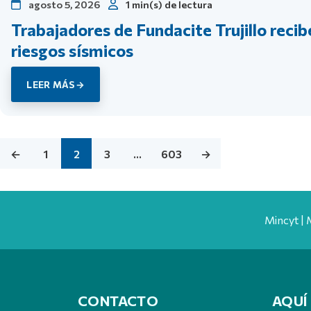
agosto 5, 2026
1 min(s) de lectura
Trabajadores de Fundacite Trujillo reci
riesgos sísmicos
LEER MÁS
←
1
2
3
…
603
→
Mincyt | 
CONTACTO
AQUÍ