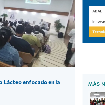
ABAE
Innova
Tecnol
Más noti
o Lácteo enfocado en la
MÁS N