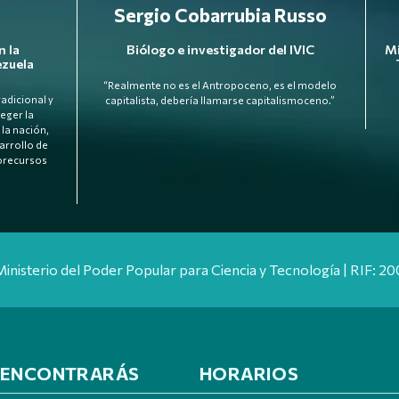
Sergio Cobarrubia Russo
n la
Biólogo e investigador del IVIC
Mi
ezuela
“Realmente no es el Antropoceno, es el modelo
radicional y
capitalista, debería llamarse capitalismoceno.”
eger la
la nación,
arrollo de
iorecursos
Ministerio del Poder Popular para Ciencia y Tecnología | RIF: 
 ENCONTRARÁS
HORARIOS