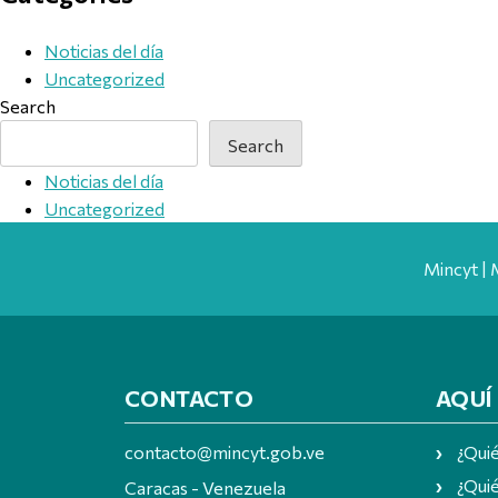
Noticias del día
Uncategorized
Search
Search
Noticias del día
Uncategorized
Mincyt | 
CONTACTO
AQUÍ
contacto@mincyt.gob.ve
¿Qui
¿Quié
Caracas - Venezuela