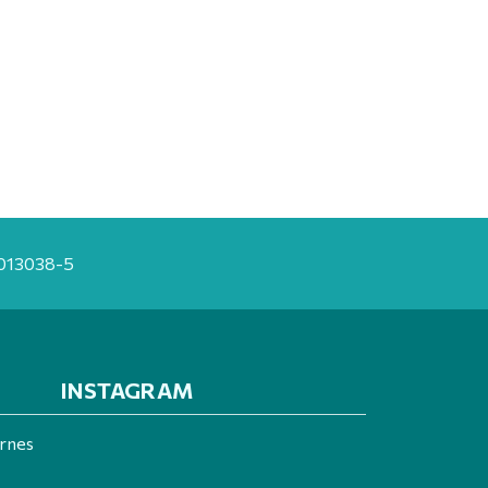
20013038-5
INSTAGRAM
ernes