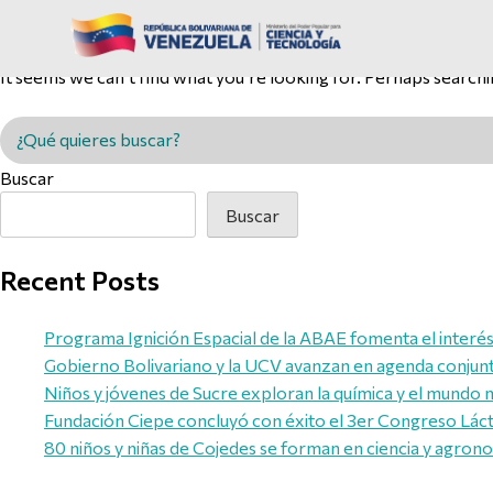
Nothing Found
It seems we can’t find what you’re looking for. Perhaps searchi
Buscar en MINCYT
Buscar
Buscar
Recent Posts
Programa Ignición Espacial de la ABAE fomenta el interés d
Gobierno Bolivariano y la UCV avanzan en agenda conjunta 
Niños y jóvenes de Sucre exploran la química y el mundo 
Fundación Ciepe concluyó con éxito el 3er Congreso Láct
80 niños y niñas de Cojedes se forman en ciencia y agron