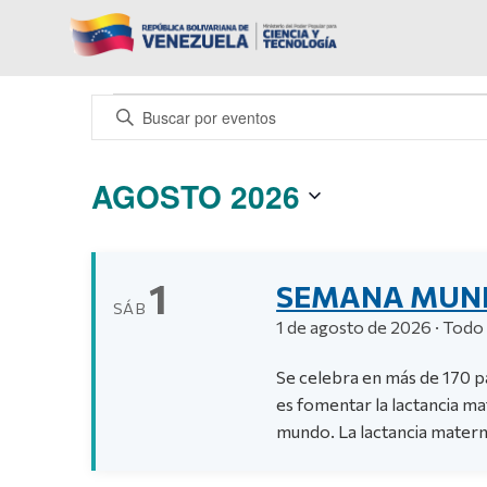
Eventos
Navegación
Introduce
la
de
palabra
AGOSTO 2026
búsqueda
clave.
Busca
Selecciona
y
Eventos
la
Calendario
vistas
para
1
fecha.
SEMANA MUND
la
de
SÁB
de
1 de agosto de 2026 · Todo 
palabra
Eventos
Eventos
clave.
Se celebra en más de 170 p
es fomentar la lactancia mat
mundo. La lactancia matern