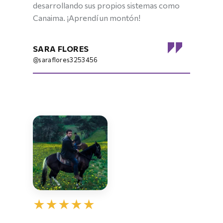
desarrollando sus propios sistemas como
Canaima. ¡Aprendí un montón!
SARA FLORES
@saraflores3253456
★
★
★
★
★