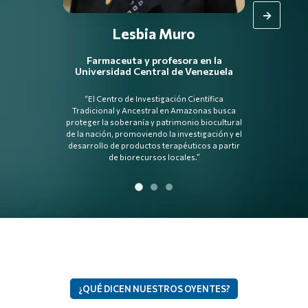
→
Lesbia Muro
Sergio
Farmaceuta y profesora en la
Biólogo
Universidad Central de Venezuela
“Realmente n
“El Centro de Investigación Científica
capitalista, 
Tradicional y Ancestral en Amazonas busca
proteger la soberanía y patrimonio biocultural
de la nación, promoviendo la investigación y el
desarrollo de productos terapéuticos a partir
de biorecursos locales.”
¿QUÉ DICEN NUESTROS OYENTES?