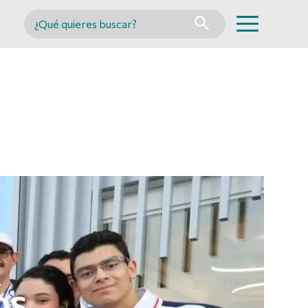
Buscar en MINCYT
L
OS