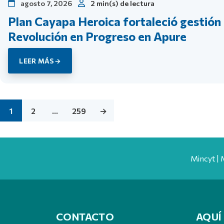
agosto 7, 2026
2 min(s) de lectura
Plan Cayapa Heroica fortaleció gestión
Revolución en Progreso en Apure
LEER MÁS
1
2
…
259
→
Mincyt | 
CONTACTO
AQUÍ