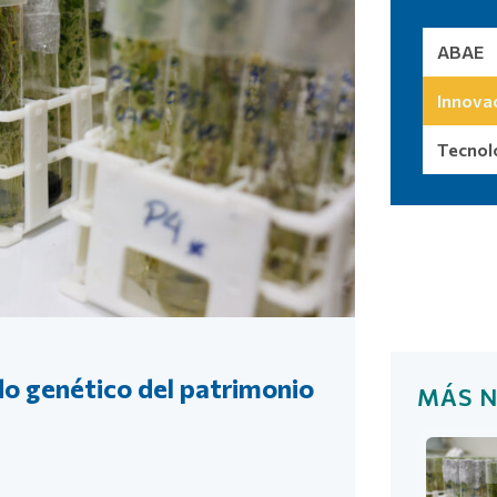
ABAE
Innova
Tecnol
Más noti
do genético del patrimonio
MÁS N