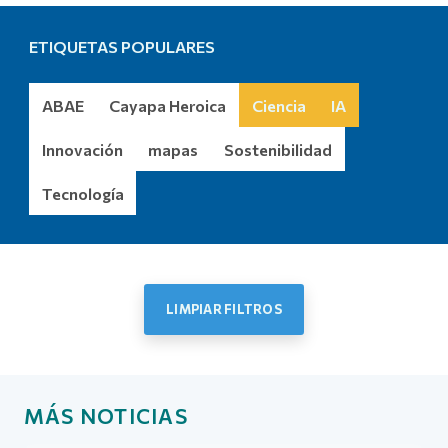
ETIQUETAS POPULARES
ABAE
Cayapa Heroica
Ciencia
IA
Innovación
mapas
Sostenibilidad
Tecnología
LIMPIAR FILTROS
Más noticias
MÁS NOTICIAS