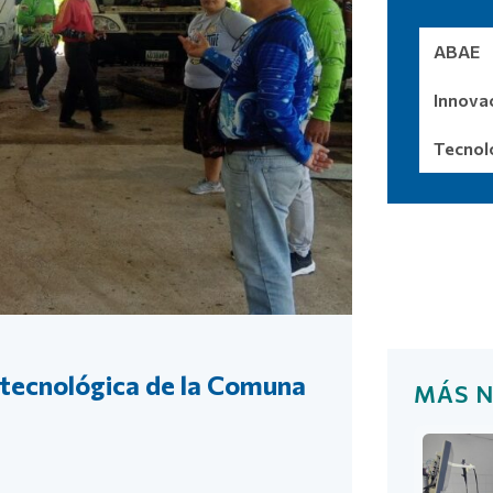
ABAE
Innova
Tecnol
Más noti
 tecnológica de la Comuna
MÁS N