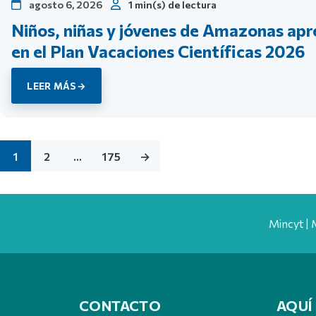
agosto 6, 2026
1 min(s) de lectura
Niños, niñas y jóvenes de Amazonas apr
en el Plan Vacaciones Científicas 2026
LEER MÁS
1
2
…
175
→
Mincyt | 
CONTACTO
AQUÍ