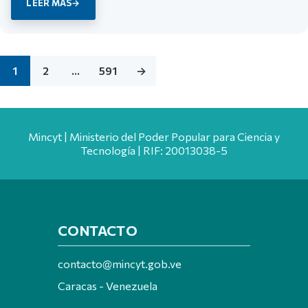
LEER MÁS
1
2
…
591
→
Mincyt | Ministerio del Poder Popular para Ciencia y
Tecnología | RIF: 20013038-5
CONTACTO
contacto@mincyt.gob.ve
Caracas - Venezuela