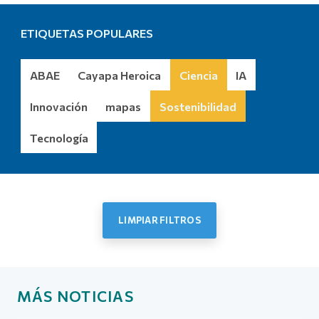
ETIQUETAS POPULARES
ABAE
Cayapa Heroica
Ciencia
IA
Innovación
mapas
Sostenibilidad
Tecnología
LIMPIAR FILTROS
Más noticias
MÁS NOTICIAS