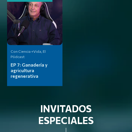
Con Ciencia +Vida, El
Pódcast
EP 7:
Ganadería y
agricultura
regenerativa
INVITADOS
ESPECIALES