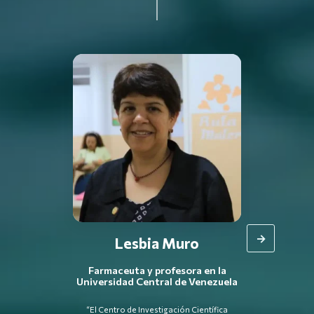
→
Lesbia Muro
Sergio C
Farmaceuta y profesora en la
Biólogo e 
Universidad Central de Venezuela
“Realmente no
“El Centro de Investigación Científica
modelo capit