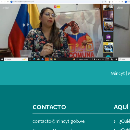
Mincyt | 
CONTACTO
AQUÍ
contacto@mincyt.gob.ve
¿Qui
¿Quié