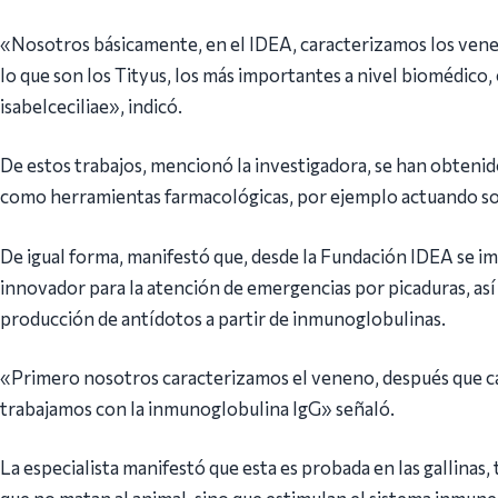
«Nosotros básicamente, en el IDEA, caracterizamos los ven
lo que son los Tityus, los más importantes a nivel biomédico, 
isabelceciliae», indicó.
De estos trabajos, mencionó la investigadora, se han obtenido
como herramientas farmacológicas, por ejemplo actuando so
De igual forma, manifestó que, desde la Fundación IDEA se imp
innovador para la atención de emergencias por picaduras, as
producción de antídotos a partir de inmunoglobulinas.
«Primero nosotros caracterizamos el veneno, después que c
trabajamos con la inmunoglobulina IgG» señaló.
La especialista manifestó que esta es probada en las gallinas
que no matan al animal, sino que estimulan el sistema inmune