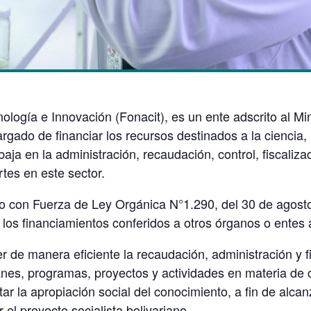
ología e Innovación (Fonacit), es un ente adscrito al Mi
rgado de financiar los recursos destinados a la ciencia, 
aja en la administración, recaudación, control, fiscaliza
rtes en este sector.
o con Fuerza de Ley Orgánica N°1.290, del 30 de agost
 los financiamientos conferidos a otros órganos o entes 
r de manera eficiente la recaudación, administración y f
anes, programas, proyectos y actividades en materia de c
tar la apropiación social del conocimiento, a fin de alc
r el proyecto socialista bolivariano.