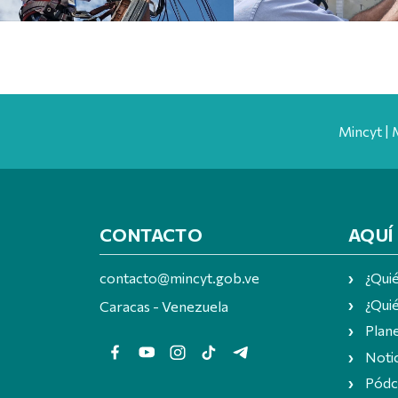
Mincyt | 
CONTACTO
AQUÍ
contacto@mincyt.gob.ve
¿Qui
¿Quié
Caracas - Venezuela
Plan
Notic
Pódc