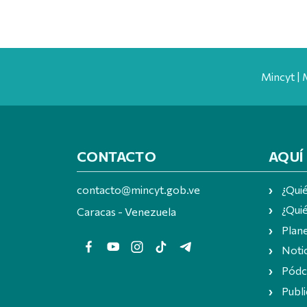
Mincyt | 
CONTACTO
AQUÍ
contacto@mincyt.gob.ve
¿Qui
¿Quié
Caracas - Venezuela
Plan
Notic
Pódc
Publi