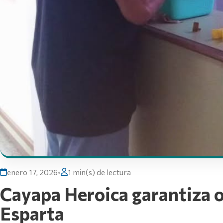
enero 17, 2026
•
1 min(s) de lectura
Cayapa Heroica garantiza 
Esparta