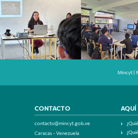
Mincyt | 
CONTACTO
AQUÍ
contacto@mincyt.gob.ve
¿Qui
¿Quié
Caracas - Venezuela