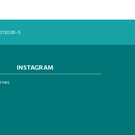
20013038-5
INSTAGRAM
ernes