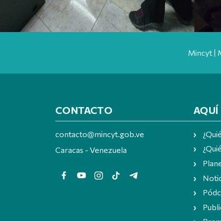
Mincyt | 
CONTACTO
AQUÍ
contacto@mincyt.gob.ve
¿Qui
¿Quié
Caracas - Venezuela
Plan
Notic
Pódc
Publi