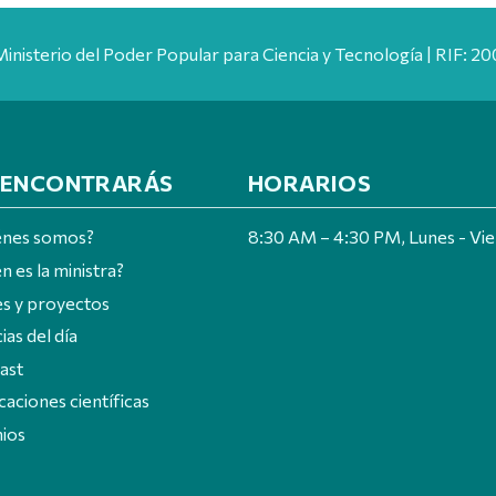
Ministerio del Poder Popular para Ciencia y Tecnología | RIF: 
 ENCONTRARÁS
HORARIOS
énes somos?
8:30 AM – 4:30 PM, Lunes - Vi
n es la ministra?
es y proyectos
ias del día
ast
caciones científicas
ios