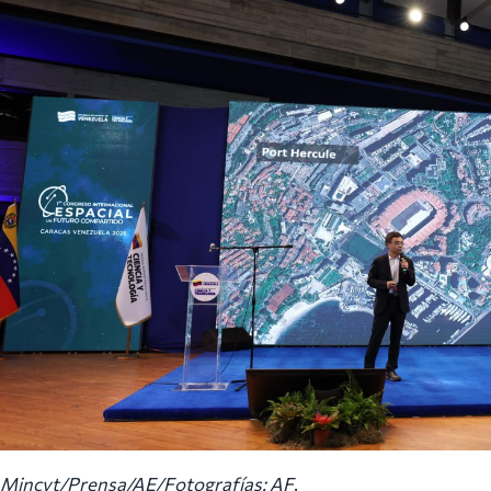
Mincyt/Prensa/AE/Fotografías: AF
.