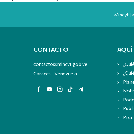
Mincyt | 
CONTACTO
AQUÍ
contacto@mincyt.gob.ve
¿Qui
¿Quié
Caracas - Venezuela
Plan
Notic
Pódc
Publi
Prem