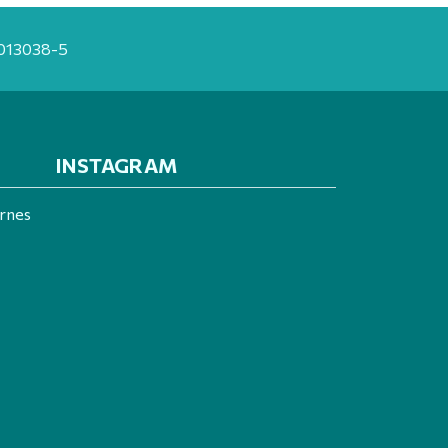
20013038-5
INSTAGRAM
ernes