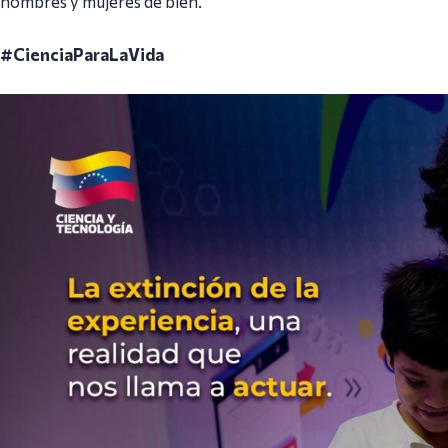
hombres y mujeres de bien.
#CienciaParaLaVida