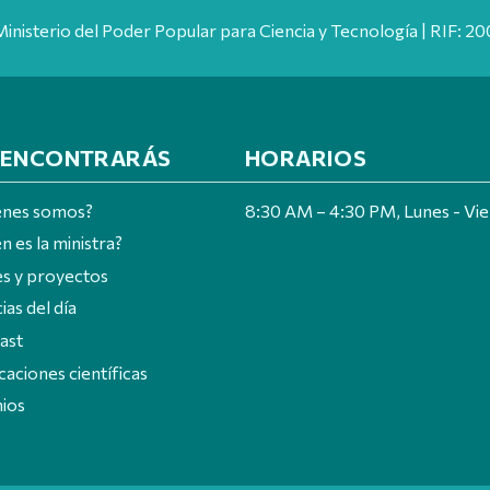
Ministerio del Poder Popular para Ciencia y Tecnología | RIF: 
 ENCONTRARÁS
HORARIOS
énes somos?
8:30 AM – 4:30 PM, Lunes - Vi
n es la ministra?
es y proyectos
ias del día
ast
caciones científicas
ios