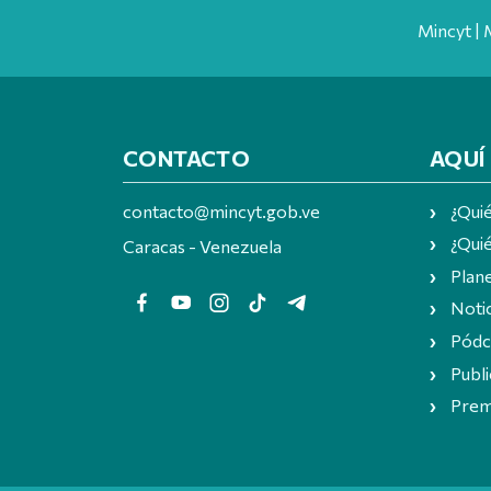
Mincyt | 
CONTACTO
AQUÍ
contacto@mincyt.gob.ve
¿Qui
¿Quié
Caracas - Venezuela
Plan
Notic
Pódc
Publi
Prem