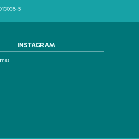
20013038-5
INSTAGRAM
ernes