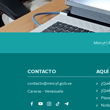
Mincyt | 
CONTACTO
AQUÍ
contacto@mincyt.gob.ve
¿Qui
¿Quié
Caracas - Venezuela
Plan
Notic