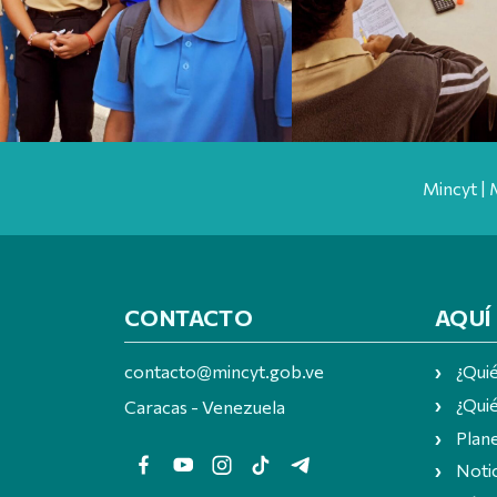
Mincyt | 
CONTACTO
AQUÍ
contacto@mincyt.gob.ve
¿Qui
¿Quié
Caracas - Venezuela
Plan
Notic