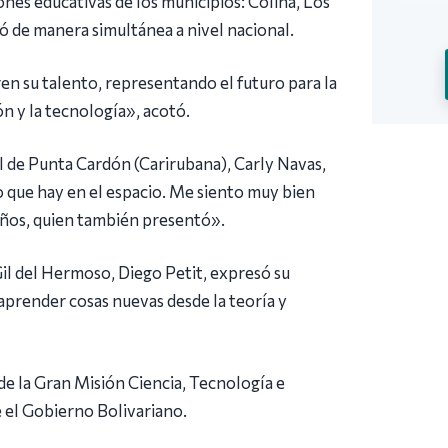
ones educativas de los municipios: Colina, Los
ló de manera simultánea a nivel nacional.
en su talento, representando el futuro para la
ón y la tecnología», acotó.
al de Punta Cardón (Carirubana), Carly Navas,
o que hay en el espacio. Me siento muy bien
años, quien también presentó».
Gil del Hermoso, Diego Petit, expresó su
prender cosas nuevas desde la teoría y
 de la Gran Misión Ciencia, Tecnología e
l Gobierno Bolivariano.