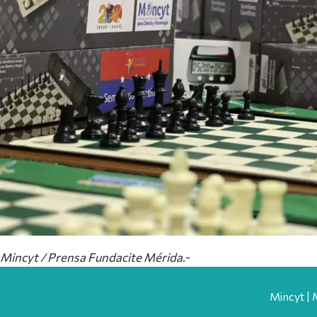
Mincyt / Prensa Fundacite Mérida
.-
Mincyt | 