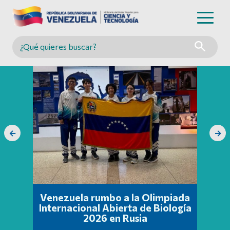
Buscar en MINCYT
←
→
Venezuela rumbo a la Olimpiada
Internacional Abierta de Biología
2026 en Rusia