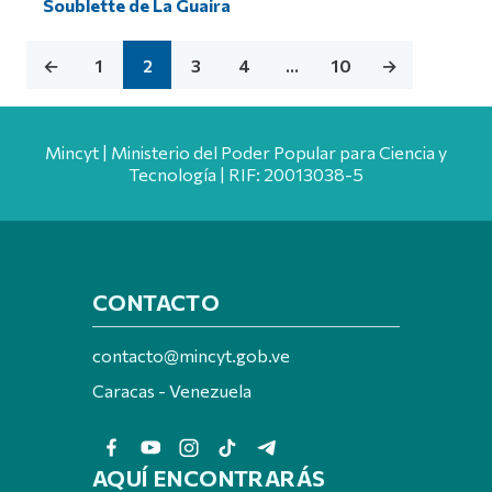
Soublette de La Guaira
←
1
2
3
4
…
10
→
Mincyt | Ministerio del Poder Popular para Ciencia y
Tecnología | RIF: 20013038-5
CONTACTO
contacto@mincyt.gob.ve
Caracas - Venezuela
AQUÍ ENCONTRARÁS