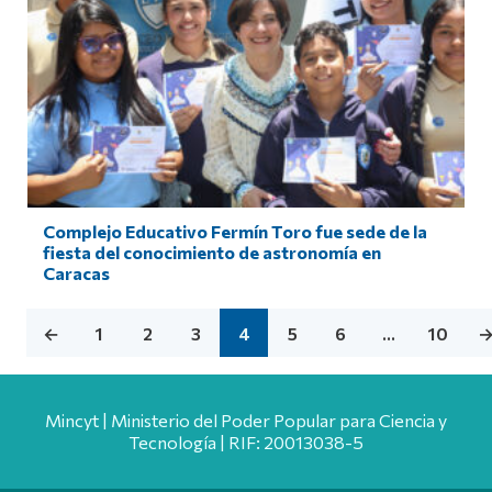
Complejo Educativo Fermín Toro fue sede de la
fiesta del conocimiento de astronomía en
Caracas
←
1
2
3
4
5
6
…
10
Mincyt | Ministerio del Poder Popular para Ciencia y
Tecnología | RIF: 20013038-5