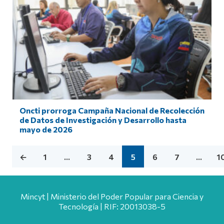
Oncti prorroga Campaña Nacional de Recolección
de Datos de Investigación y Desarrollo hasta
mayo de 2026
←
1
…
3
4
5
6
7
…
1
Mincyt | Ministerio del Poder Popular para Ciencia y
Tecnología | RIF: 20013038-5