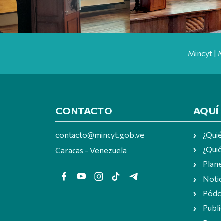
Mincyt | 
CONTACTO
AQUÍ
contacto@mincyt.gob.ve
¿Qui
¿Quié
Caracas - Venezuela
Plan
Notic
Pódc
Publi