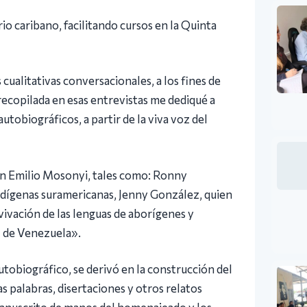
io caribano, facilitando cursos en la Quinta
ualitativas conversacionales, a los fines de
recopilada en esas entrevistas me dediqué a
utobiográficos, a partir de la viva voz del
an Emilio Mosonyi, tales como: Ronny
ndígenas suramericanas, Jenny González, quien
vivación de las lenguas de aborígenes y
l de Venezuela».
tobiográfico, se derivó en la construcción del
s palabras, disertaciones y otros relatos
 manuscrito de manos del homenajeado y los