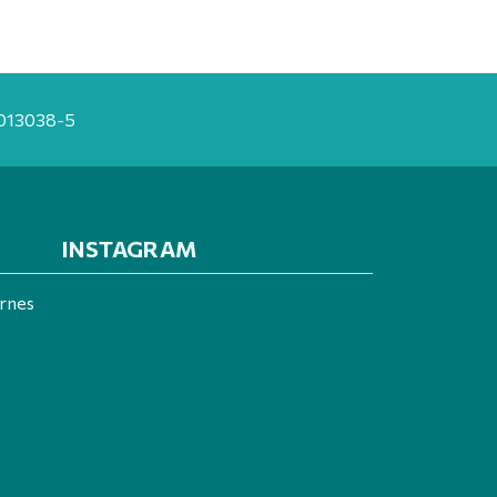
20013038-5
INSTAGRAM
ernes