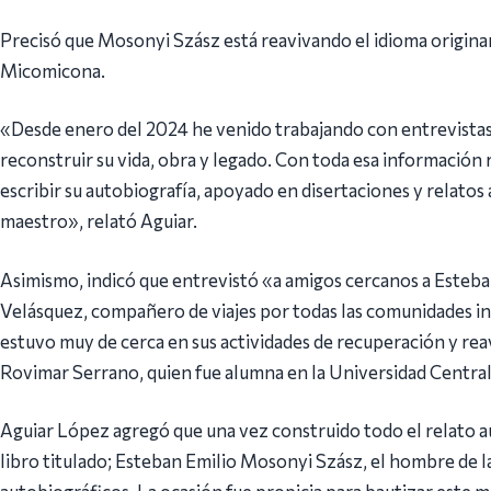
Precisó que Mosonyi Szász está reavivando el idioma originar
Micomicona.
«Desde enero del 2024 he venido trabajando con entrevistas c
reconstruir su vida, obra y legado. Con toda esa información 
escribir su autobiografía, apoyado en disertaciones y relatos a
maestro», relató Aguiar.
Asimismo, indicó que entrevistó «a amigos cercanos a Esteb
Velásquez, compañero de viajes por todas las comunidades i
estuvo muy de cerca en sus actividades de recuperación y rea
Rovimar Serrano, quien fue alumna en la Universidad Centra
Aguiar López agregó que una vez construido todo el relato au
libro titulado; Esteban Emilio Mosonyi Szász, el hombre de la
autobiográficos. La ocasión fue propicia para bautizar este