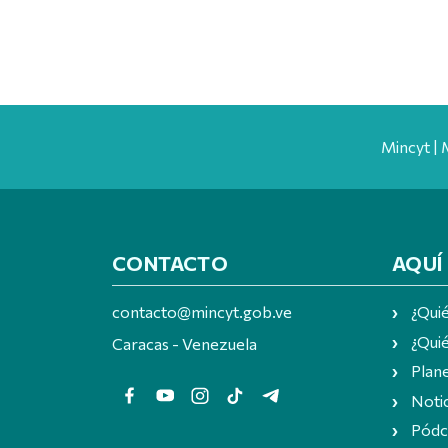
Mincyt | 
CONTACTO
AQUÍ
contacto@mincyt.gob.ve
¿Qui
¿Quié
Caracas - Venezuela
Plan
Notic
Pódc