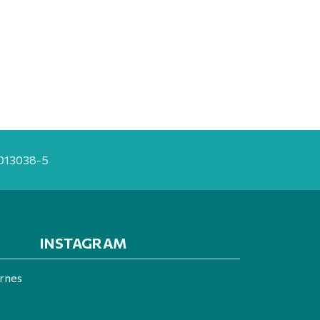
20013038-5
INSTAGRAM
ernes