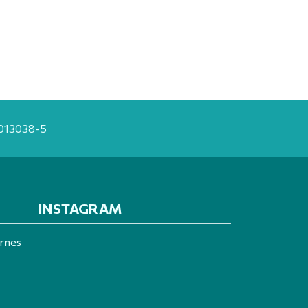
20013038-5
INSTAGRAM
ernes