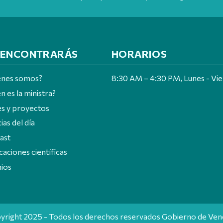
 ENCONTRARÁS
HORARIOS
énes somos?
8:30 AM – 4:30 PM, Lunes - Vi
n es la ministra?
es y proyectos
ias del día
ast
caciones científicas
ios
yright 2025 - Todos los derechos reservados Gobierno de Ven