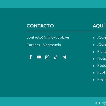
CONTACTO
AQUÍ
contacto@mincyt.gob.ve
¿Qui
¿Quié
Caracas - Venezuela
Plan
Notic
Pódc
Publi
Prem
© Cop