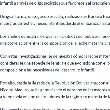
infantil a través de oligosacáridos que favorecen el crecimien
De igual forma, un segundo estudio, realizado en Burkina Faso 
muestras de leche y heces infantiles desde el embarazo hasta
Los análisis demostraron que la microbiota del bebé es menos
una correlación entre la composición de la leche materna y la
Con estas investigaciones, se demuestra cómo la leche matern
considerarse una especie de lenguaje que evoluciona con el b
composición a las necesidades del desarrollo infantil.
Por ello, desde la llegada de la Revolución Bolivariana, con
Nicolás Maduro, se ha garantizado el derecho de las madres 
a Venezuela en uno de los líderes de la región en materia de 
Una muestra de ello es la creación de un marco legal de prot