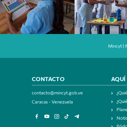
Mincyt | 
CONTACTO
AQUÍ
contacto@mincyt.gob.ve
¿Qui
¿Quié
Caracas - Venezuela
Plan
Notic
Pódc