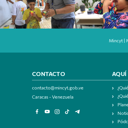
Mincyt | 
CONTACTO
AQUÍ
contacto@mincyt.gob.ve
¿Qui
¿Quié
Caracas - Venezuela
Plan
Notic
Pódc