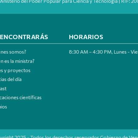
Ministerio del Poder Popular para Ciencia y Tecnología | RIF: 
 ENCONTRARÁS
HORARIOS
énes somos?
8:30 AM – 4:30 PM, Lunes - Vi
n es la ministra?
es y proyectos
ias del día
ast
caciones científicas
ios
yright 2025 - Todos los derechos reservados Gobierno de Ven