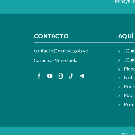
Mincyt | 
CONTACTO
AQUÍ
contacto@mincyt.gob.ve
¿Qui
¿Quié
Caracas - Venezuela
Plan
Notic
Pódc
Publi
Prem
© Cop