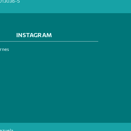
20013038-5
INSTAGRAM
ernes
ezuela