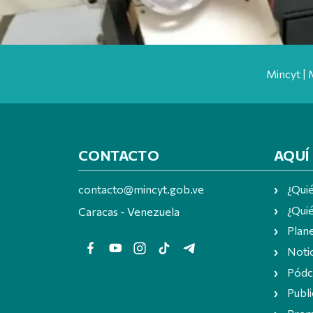
Mincyt | 
CONTACTO
AQUÍ
contacto@mincyt.gob.ve
¿Qui
¿Quié
Caracas - Venezuela
Plan
Notic
Pódc
Publi