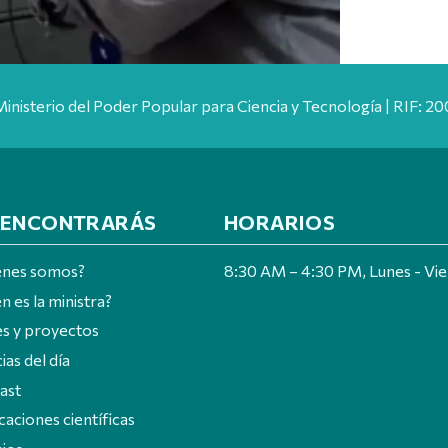
Ministerio del Poder Popular para Ciencia y Tecnología | RIF: 
 ENCONTRARÁS
HORARIOS
énes somos?
8:30 AM – 4:30 PM, Lunes - Vi
n es la ministra?
es y proyectos
ias del día
ast
caciones científicas