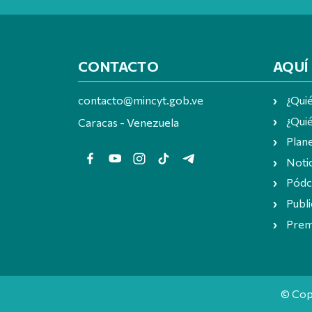
CONTACTO
AQUÍ
contacto@mincyt.gob.ve
¿Qui
¿Quié
Caracas - Venezuela
Plan
Notic
Pódc
Publi
Prem
© Cop