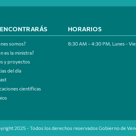
 ENCONTRARÁS
HORARIOS
énes somos?
8:30 AM – 4:30 PM, Lunes - Vi
n es la ministra?
es y proyectos
ias del día
ast
caciones científicas
ios
yright 2025 - Todos los derechos reservados Gobierno de Ven