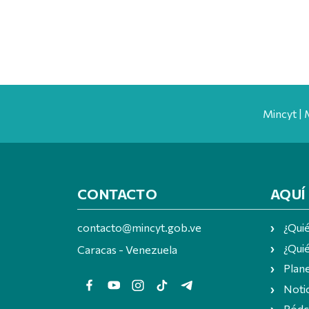
Mincyt | 
CONTACTO
AQUÍ
contacto@mincyt.gob.ve
¿Qui
¿Quié
Caracas - Venezuela
Plan
Notic
Pódc