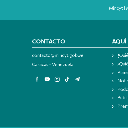
Mincyt | 
CONTACTO
AQUÍ
contacto@mincyt.gob.ve
¿Qui
¿Quié
Caracas - Venezuela
Plan
Notic
Pódc
Publi
Prem