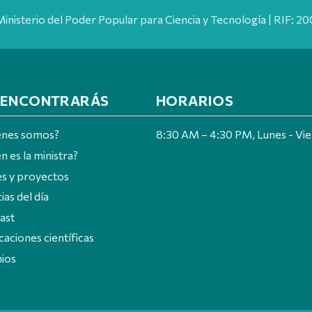
Ministerio del Poder Popular para Ciencia y Tecnología | RIF: 
 ENCONTRARÁS
HORARIOS
énes somos?
8:30 AM – 4:30 PM, Lunes - Vi
n es la ministra?
es y proyectos
ias del día
ast
caciones científicas
ios