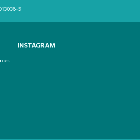
20013038-5
INSTAGRAM
ernes