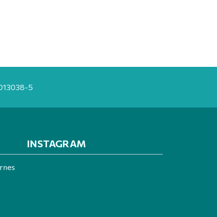
20013038-5
INSTAGRAM
ernes