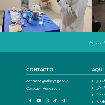
Mincyt | 
CONTACTO
AQUÍ
contacto@mincyt.gob.ve
¿Qui
¿Quié
Caracas - Venezuela
Plan
Notic