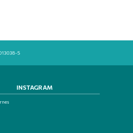
20013038-5
INSTAGRAM
ernes