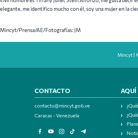
elegante, me identifico mucho con él, soy una mujer en la c
Mincyt/Prensa/AE/Fotografías: JM
Mincyt | 
CONTACTO
AQUÍ
contacto@mincyt.gob.ve
¿Qui
¿Quié
Caracas - Venezuela
Plan
Notic