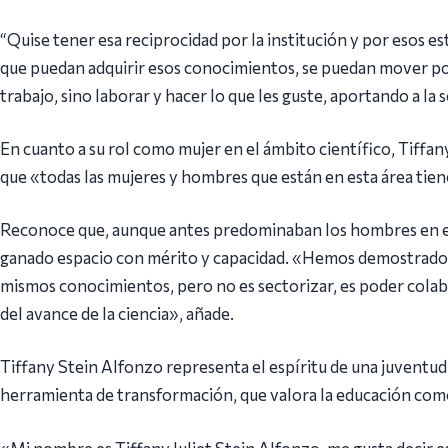
“Quise tener esa reciprocidad por la institución y por esos e
que puedan adquirir esos conocimientos, se puedan mover por
trabajo, sino laborar y hacer lo que les guste, aportando a la 
En cuanto a su rol como mujer en el ámbito científico, Tiffany
que «todas las mujeres y hombres que están en esta área tienen
Reconoce que, aunque antes predominaban los hombres en es
ganado espacio con mérito y capacidad. «Hemos demostrado 
mismos conocimientos, pero no es sectorizar, es poder cola
del avance de la ciencia», añade.
Tiffany Stein Alfonzo representa el espíritu de una juventu
herramienta de transformación, que valora la educación com
«Mi nombre es Tiffany Juliet Stein Alfonzo, me gusta decir