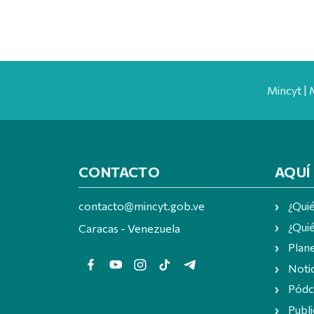
Mincyt | 
CONTACTO
AQUÍ
contacto@mincyt.gob.ve
¿Qui
¿Quié
Caracas - Venezuela
Plan
Notic
Pódc
Publi