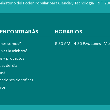
Ministerio del Poder Popular para Ciencia y Tecnología | RIF: 
 ENCONTRARÁS
HORARIOS
énes somos?
8:30 AM – 4:30 PM, Lunes - Vi
n es la ministra?
es y proyectos
ias del día
ast
caciones científicas
ios