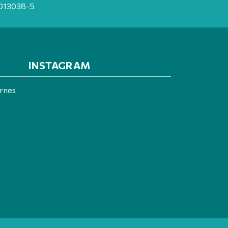
20013038-5
INSTAGRAM
ernes