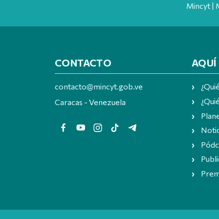
Mincyt | 
CONTACTO
AQUÍ
contacto@mincyt.gob.ve
¿Qui
¿Quié
Caracas - Venezuela
Plan
Notic
Pódc
Publi
Prem