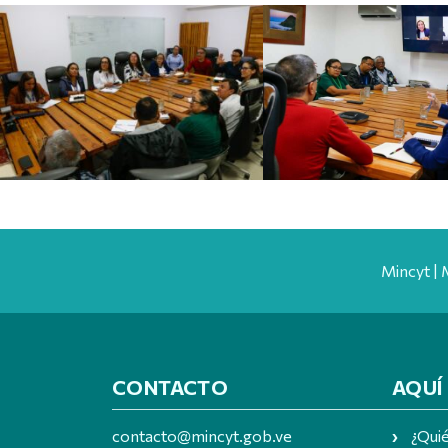
Mincyt | 
CONTACTO
AQUÍ
contacto@mincyt.gob.ve
¿Qui