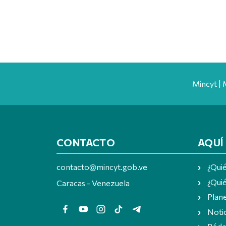
Mincyt | 
CONTACTO
AQUÍ
contacto@mincyt.gob.ve
¿Qui
¿Quié
Caracas - Venezuela
Plan
Notic