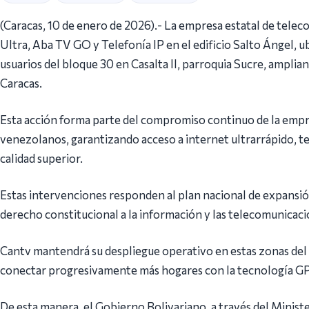
(Caracas, 10 de enero de 2026).- La empresa estatal de tele
Ultra, Aba TV GO y Telefonía IP en el edificio Salto Ángel, ub
usuarios del bloque 30 en Casalta II, parroquia Sucre, amplian
Caracas.
Esta acción forma parte del compromiso continuo de la empr
venezolanos, garantizando acceso a internet ultrarrápido, tel
calidad superior.
Estas intervenciones responden al plan nacional de expansión 
derecho constitucional a la información y las telecomunicaci
Cantv mantendrá su despliegue operativo en estas zonas del 
conectar progresivamente más hogares con la tecnología 
De esta manera, el Gobierno Bolivariano, a través del Minist